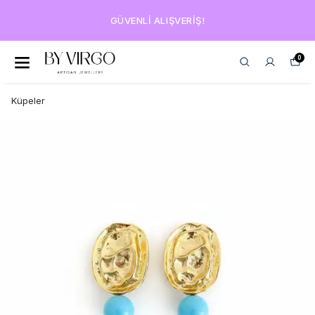
GÜVENLI ALIŞVERIŞ!
0
Küpeler