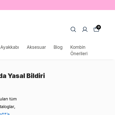
0
Ayakkabı
Aksesuar
Blog
Kombin
Önerileri
a Yasal Bildiri
nulan tüm
taloglar,
m**’a