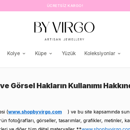
ÜCRETSIZ KARGO!
Kolye
Küpe
Yüzük
Koleksiyonlar
 ve Görsel Hakların Kullanımı Hakkınd
si (
www.shopbyvirgo.com
) ve bu site kapsamında su
ürün fotoğrafları, görseller, tasarımlar, grafikler, metinler, ka
kleri ve diğer tüm dijital materyaller **
www.shopbyvirgo.co