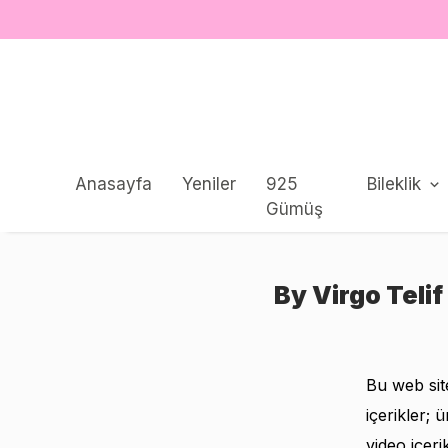
Anasayfa
Yeniler
925
Bileklik
Gümüş
By Virgo Telif
Bu web site
içerikler; 
video içeri