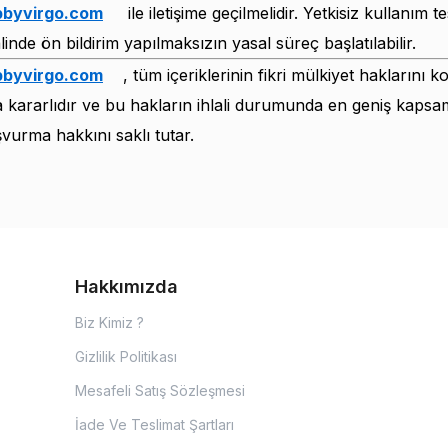
byvirgo.com
ile iletişime geçilmelidir. Yetkisiz kullanım te
linde ön bildirim yapılmaksızın yasal süreç başlatılabilir.
byvirgo.com
, tüm içeriklerinin fikri mülkiyet haklarını 
kararlıdır ve bu hakların ihlali durumunda en geniş kapsa
şvurma hakkını saklı tutar.
Hakkımızda
Biz Kimiz ?
Gizlilik Politikası
Mesafeli Satış Sözleşmesi
İade Ve Teslimat Şartları