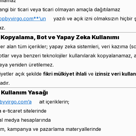
nılamaz
ngi bir ticari veya ticari olmayan amaçla dağıtılamaz
pbyvirgo.com**’un
yazılı ve açık izni olmaksızın hiçbir 
az.
al Kopyalama, Bot ve Yapay Zeka Kullanımı
er alan tüm içerikler; yapay zeka sistemleri, veri kazıma (s
botlar veya benzeri teknolojiler kullanılarak kopyalanamaz, a
eya yeniden üretilemez.
iyetler açık şekilde
fikri mülkiyet ihlali
ve
izinsiz veri kulla
dır.
i Kullanım Yasağı
yvirgo.com’a
ait içeriklerin;
 e-ticaret sitelerinde
l medya hesaplarında
m, kampanya ve pazarlama materyallerinde