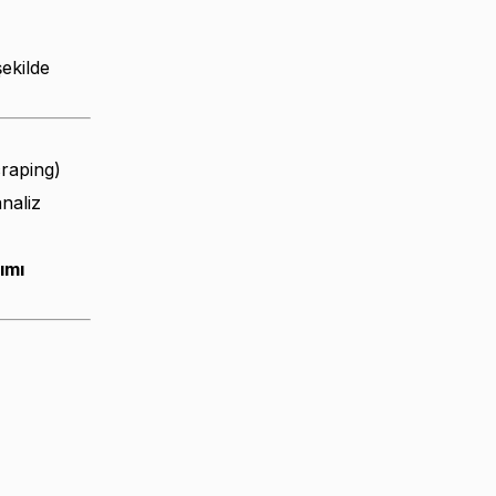
şekilde
craping)
naliz
nımı