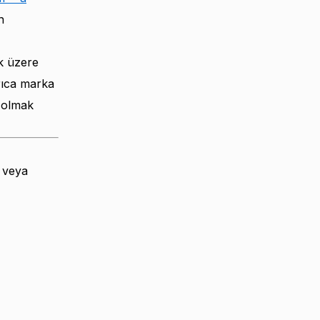
n
 üzere
rıca marka
l olmak
ı veya