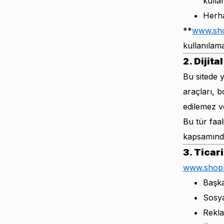
kulla
Herha
**
www.sho
kullanılam
2. Dijit
Bu sitede y
araçları, 
edilemez v
Bu tür faal
kapsamında
3. Ticar
www.shopb
Başka
Sosya
Rekla