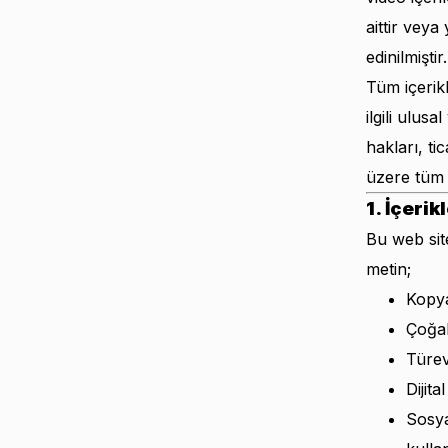
aittir veya
edinilmiştir.
Tüm içerik
ilgili ulu
hakları, t
üzere tüm 
1. İçeri
Bu web site
metin;
Kopy
Çoğal
Türev
Dijit
Sosya