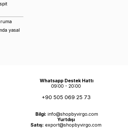
spit
koruma
mda yasal
Whatsapp Destek Hattı
09:00 - 20:00
+90 505 069 25 73
Bilgi:
info@shopbyvirgo.com
Yurtdışı
Satış:
export@shopbyvirgo.com