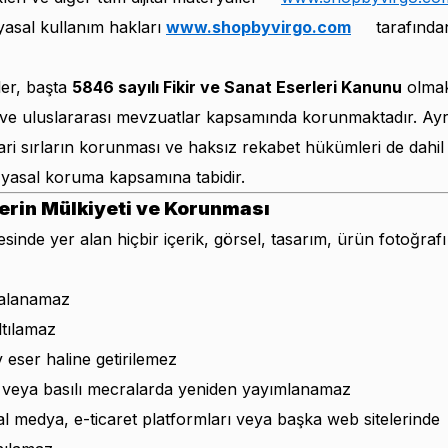
 yasal kullanım hakları
www.shopbyvirgo.com
tarafında
ler, başta
5846 sayılı Fikir ve Sanat Eserleri Kanunu
olmak
sal ve uluslararası mevzuatlar kapsamında korunmaktadır. Ay
icari sırların korunması ve haksız rekabet hükümleri de dahi
yasal koruma kapsamına tabidir.
klerin Mülkiyeti ve Korunması
sinde yer alan hiçbir içerik, görsel, tasarım, ürün fotoğraf
alanamaz
tılamaz
 eser haline getirilemez
al veya basılı mecralarda yeniden yayımlanamaz
l medya, e-ticaret platformları veya başka web sitelerinde