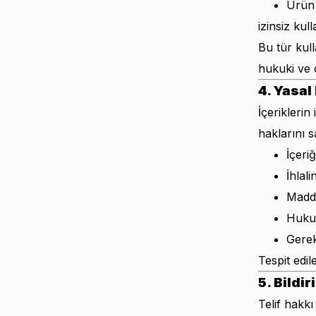
Ürün 
izinsiz kull
Bu tür kul
hukuki ve 
4. Yasal
İçerikleri
haklarını sa
İçeri
İhlal
Maddi
Hukuk
Gerek
Tespit edil
5. Bildir
Telif hakkı 