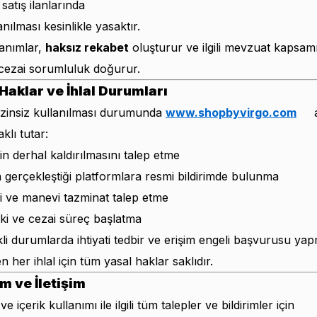
satış ilanlarında
anılması kesinlikle yasaktır.
lanımlar,
haksız rekabet
oluşturur ve ilgili mevzuat kapsam
cezai sorumluluk doğurur.
 Haklar ve İhlal Durumları
n izinsiz kullanılması durumunda
www.shopbyvirgo.com
a
klı tutar:
ğin derhal kaldırılmasını talep etme
in gerçekleştiği platformlara resmi bildirimde bulunma
 ve manevi tazminat talep etme
i ve cezai süreç başlatma
li durumlarda ihtiyati tedbir ve erişim engeli başvurusu ya
en her ihlal için tüm yasal haklar saklıdır.
im ve İletişim
ve içerik kullanımı ile ilgili tüm talepler ve bildirimler için