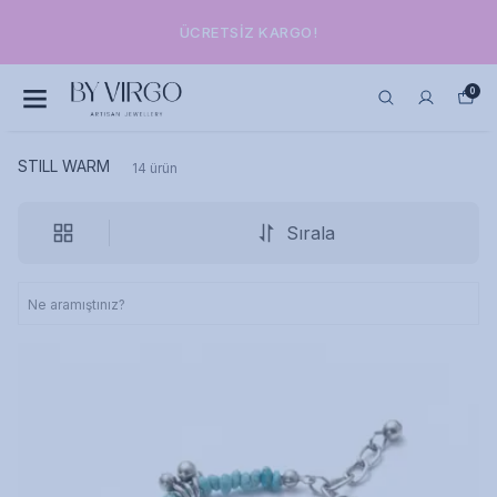
ÜCRETSIZ KARGO!
0
STILL WARM
14
ürün
Sırala