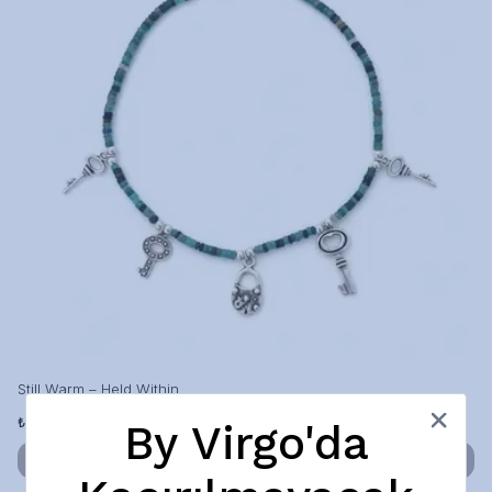
Still Warm – Held Within
₺ 2,750.00
By Virgo'da
SEPETE EKLE