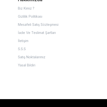
Biz Kimiz ?
Gizlilik Politikası
Mesafeli Satış Sözleşmesi
İade Ve Teslimat Şartları
İletişim
S.S.S
Satış Noktalarımız
Yasal Bildiri