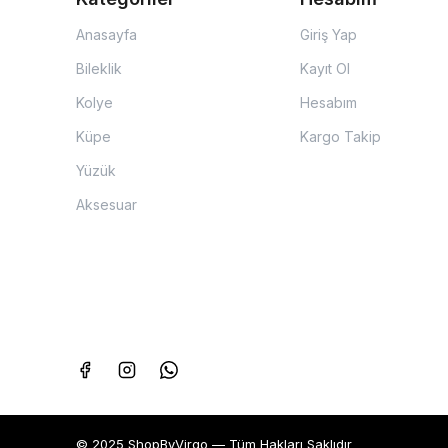
Anasayfa
Giriş Yap
Bileklik
Kayıt Ol
Kolye
Hesabım
Küpe
Kargo Takip
Yüzük
Aksesuar
© 2025 ShopByVirgo — Tüm Hakları Saklıdır