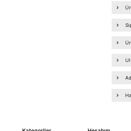
Ür
Si
Ür
Ul
Ad
Ha
Kategoriler
Hesabım