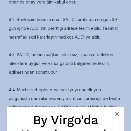
ortamda onay verdiğini kabul eder.
4.2. Sözleşme konusu ürün, SATICI tarafından en geç 30
gün içinde ALICI'nın belirttiği adrese teslim edilir. Teslimat
masrafları aksi kararlaştırılmadıkça ALICI'ya aittir.
4.3. SATICI, ürünün sağlam, eksiksiz, siparişte belirtilen
niteliklere uygun ve varsa garanti belgeleri ile teslim
edilmesinden sorumludur.
4.4. Mücbir sebepler veya nakliyeyi engelleyen
olağanüstü durumlar nedeniyle ürünün süresi içinde teslim
edilememesi durumunda, SATICI durumu ALICI'ya bildirir.
By Virgo'da
ALICI, siparişin iptalini, ürünün değiştirilmesini veya teslimat
süresinin uzatılmasını talep edebilir.