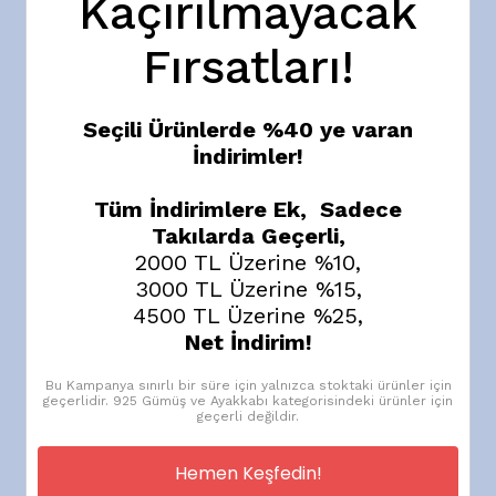
Kaçırılmayacak
MADDE 5 - CAYMA HAKKI
Fırsatları!
5.1. ALICI, ürünün kendisine teslim edilmesinden itibaren 14
Seçili Ürünlerde %40 ye varan
gün içinde, hiçbir gerekçe göstermeksizin ve cezai şart
İndirimler!
ödemeksizin cayma hakkını kullanabilir.
Tüm İndirimlere Ek, Sadece
Takılarda Geçerli,
5.2. Cayma hakkının kullanılması için bu süre içinde
2000 TL Üzerine %10,
SATICI'ya yazılı olarak bildirimde bulunulması ve ürünün
3000 TL Üzerine %15,
kullanılmamış olması gerekmektedir.
4500 TL Üzerine %25,
Net İndirim!
5.3. Cayma hakkının kullanılması durumunda, ürün
Bu Kampanya sınırlı bir süre için yalnızca stoktaki ürünler için
geçerlidir. 925 Gümüş ve Ayakkabı kategorisindeki ürünler için
SATICI'nın belirttiği taşıyıcı vasıtasıyla iade edilmelidir. Aksi
geçerli değildir.
takdirde kargo masrafları ALICI tarafından karşılanır.
Hemen Keşfedin!