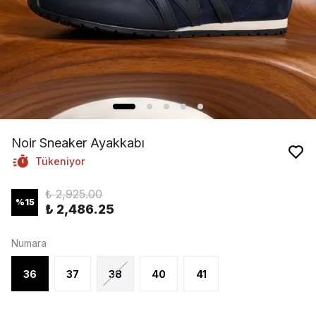
Noir Sneaker Ayakkabı
Tükeniyor
₺ 2,925.00
%
15
₺ 2,486.25
Numara
36
37
38
40
41