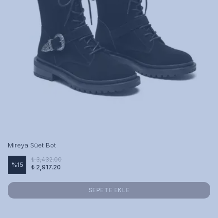
Mireya Süet Bot
₺ 3,432.00
%
15
₺ 2,917.20
SEPETE EKLE