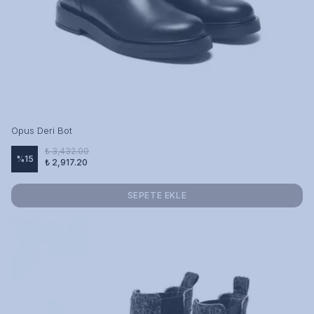
Opus Deri Bot
₺ 3,432.00
%
15
₺ 2,917.20
SEPETE EKLE