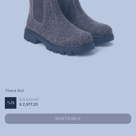
Thera Bot
₺ 3,432.00
%
15
₺ 2,917.20
SEPETE EKLE