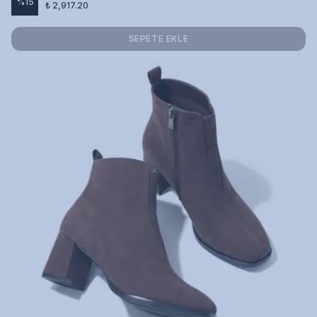
%
15
₺ 2,917.20
SEPETE EKLE