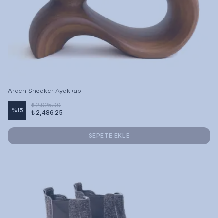
Arden Sneaker Ayakkabı
₺ 2,925.00
%
15
₺ 2,486.25
SEPETE EKLE