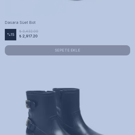
Dasara Süet Bot
₺ 3,432.00
%
15
₺ 2,917.20
SEPETE EKLE