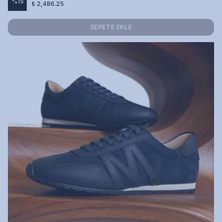
%
15
₺ 2,486.25
SEPETE EKLE