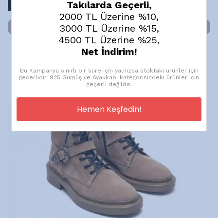
%
15
Takılarda Geçerli,
₺ 2,486.25
2000 TL Üzerine %10,
3000 TL Üzerine %15,
SEPETE EKLE
4500 TL Üzerine %25,
Net İndirim!
Bu Kampanya sınırlı bir süre için yalnızca stoktaki ürünler için
geçerlidir. 925 Gümüş ve Ayakkabı kategorisindeki ürünler için
geçerli değildir.
Hemen Keşfedin!