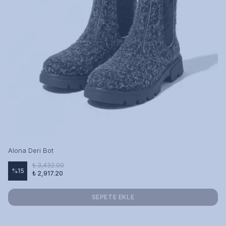
Alona Deri Bot
₺ 3,432.00
%
15
₺ 2,917.20
SEPETE EKLE