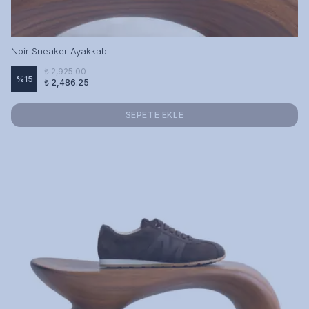
Noir Sneaker Ayakkabı
₺ 2,925.00
%
15
₺ 2,486.25
SEPETE EKLE