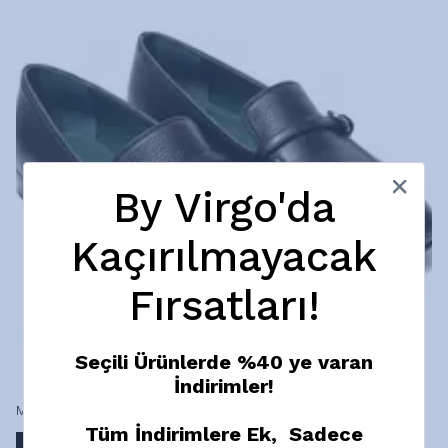
By Virgo'da
Kaçırılmayacak
Fırsatları!
Seçili Ürünlerde %40 ye varan
İndirimler!
Maren Loafer Ayakkabı
Tüm İndirimlere Ek, Sadece
₺ 2,925.00