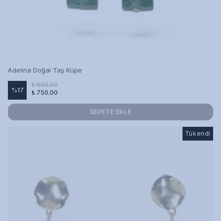
Adelina Doğal Taş Küpe
₺ 900.00
%
17
₺ 750.00
SEPETE EKLE
Tükendi