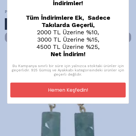
İndirimler!
Pearla Küpe
Tüm İndirimlere Ek, Sadece
₺ 662.40
Takılarda Geçerli,
%
10
₺ 596.16
2000 TL Üzerine %10,
SEPETE EKLE
3000 TL Üzerine %15,
4500 TL Üzerine %25,
Net İndirim!
Bu Kampanya sınırlı bir süre için yalnızca stoktaki ürünler için
geçerlidir. 925 Gümüş ve Ayakkabı kategorisindeki ürünler için
geçerli değildir.
Hemen Keşfedin!