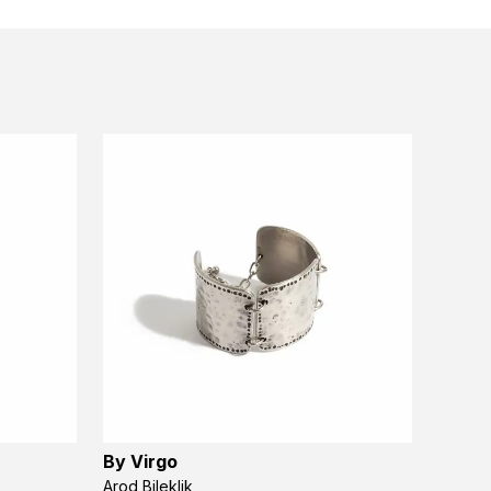
By Virgo
Cyrene
Arod Bileklik