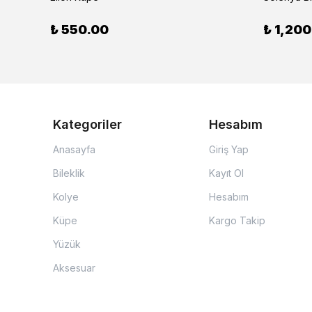
₺ 550.00
₺ 1,200
Kategoriler
Hesabım
Anasayfa
Giriş Yap
Bileklik
Kayıt Ol
Kolye
Hesabım
Küpe
Kargo Takip
Yüzük
Aksesuar