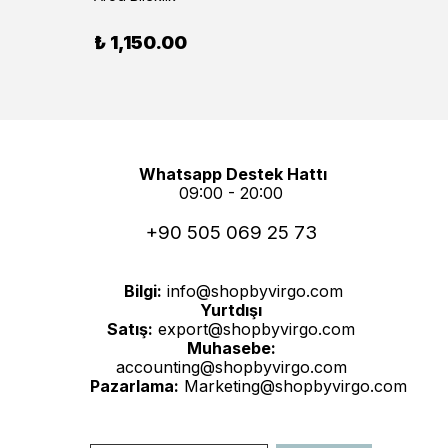
₺ 3,
₺ 1,150.00
Whatsapp Destek Hattı
09:00 - 20:00
+90 505 069 25 73
Bilgi:
info@shopbyvirgo.com
Yurtdışı
Satış:
export@shopbyvirgo.com
Muhasebe:
accounting@shopbyvirgo.com
Pazarlama:
Marketing@shopbyvirgo.com