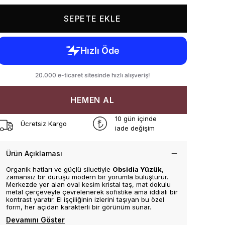
SEPETE EKLE
HEMEN AL
10 gün içinde
Ücretsiz Kargo
iade değişim
Ürün Açıklaması
Organik hatları ve güçlü siluetiyle
Obsidia Yüzük
,
zamansız bir duruşu modern bir yorumla buluşturur.
Merkezde yer alan oval kesim kristal taş, mat dokulu
metal çerçeveyle çevrelenerek sofistike ama iddialı bir
kontrast yaratır. El işçiliğinin izlerini taşıyan bu özel
form, her açıdan karakterli bir görünüm sunar.
Devamını Göster