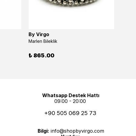
By Virgo
By Vi
Marlen Bileklik
Asteri
₺ 865.00
₺ 54
Whatsapp Destek Hattı
09:00 - 20:00
+90 505 069 25 73
Bilgi:
info@shopbyvirgo.com