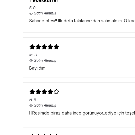
Tesekkurler
E.
P.
Satın Alınmış
Sahane otesi!! Ilk defa takilarinizdan satin aldim. O k
M.
Ö.
Satın Alınmış
Bayıldım.
N.
B.
Satın Alınmış
HResimde biraz daha ince görünüyor..ediye için teşe