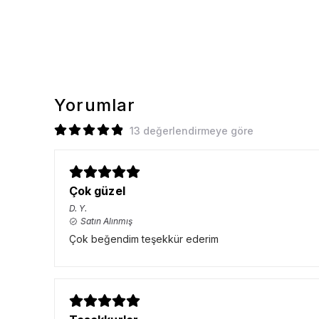
Yorumlar
13 değerlendirmeye göre
Çok güzel
D.
Y.
Satın Alınmış
Çok beğendim teşekkür ederim