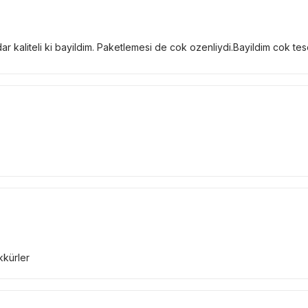
adar kaliteli ki bayildim. Paketlemesi de cok ozenliydi.Bayildim cok t
kkürler