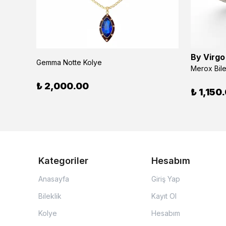
By Virgo
Gemma Notte Kolye
Merox Bile
₺ 2,000.00
₺ 1,150
Kategoriler
Hesabım
Anasayfa
Giriş Yap
Bileklik
Kayıt Ol
Kolye
Hesabım