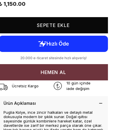
₺ 1,150.00
SEPETE EKLE
HEMEN AL
10 gün içinde
Ücretsiz Kargo
iade değişim
Ürün Açıklaması
Puglia Kolye, ince zincir halkaları ve detaylı metal
dokusuyla modern bir şıklık sunar. Doğal ışıltısı
sayesinde günlük kombinlere hareket katar, özel
davetlerde ise zarif bir merkez parça olarak öne çıkar.
Hem tek başına güçlü bir ifade yaratır hem de katmanlı