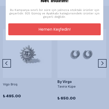
Net İndirim!
Bu Kampanya sınırlı bir süre için yalnızca stoktaki ürünler için
geçerlidir. 925 Gümüş ve Ayakkabı kategorisindeki ürünler için
Önerilen Ürünler
geçerli değildir.
Hemen Keşfedin!
By Virgo
Vigo Broş
Tavira Küpe
₺ 495.00
₺ 650.00