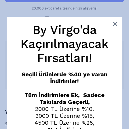
Ücretsiz Kargo
By Virgo'da
10 gün içinde iade değişim
Kaçırılmayacak
Ürün Açıklaması
Fırsatları!
İnce tasma formu üzerine yerleştirilen markiz kesim zirkon
taş detayıyla modern ve zarif bir görünüm sunar. Minimal
silueti sayesinde ışığı sade bir şekilde yansıtırken, günlük
kullanımdan özel kombinlere kadar zamansız bir tamamlayıcı
Seçili Ürünlerde %40 ye varan
olarak öne çıkar.
İndirimler!
Devamını Göster
Tüm İndirimlere Ek, Sadece
Takılarda Geçerli,
2000 TL Üzerine %10,
Yorumlar
3000 TL Üzerine %15,
4500 TL Üzerine %25,
Bu ürün için henüz yorum yapılmamış.