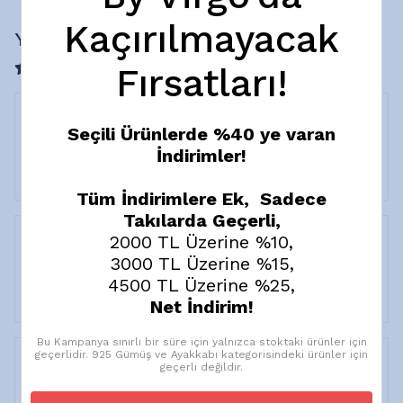
Kaçırılmayacak
Yorumlar
4 değerlendirmeye göre
Fırsatları!
Seçili Ürünlerde %40 ye varan
G.
Ş.
İndirimler!
Satın Alınmış
Tüm İndirimlere Ek, Sadece
Takılarda Geçerli,
2000 TL Üzerine %10,
3000 TL Üzerine %15,
H.
K.
4500 TL Üzerine %25,
Satın Alınmış
Net İndirim!
Bu Kampanya sınırlı bir süre için yalnızca stoktaki ürünler için
geçerlidir. 925 Gümüş ve Ayakkabı kategorisindeki ürünler için
geçerli değildir.
A.
A.