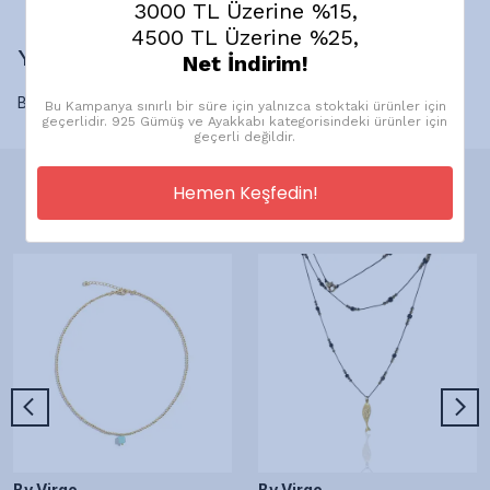
3000 TL Üzerine %15,
4500 TL Üzerine %25,
Yorumlar
Net İndirim!
Bu ürün için henüz yorum yapılmamış.
Bu Kampanya sınırlı bir süre için yalnızca stoktaki ürünler için
geçerlidir. 925 Gümüş ve Ayakkabı kategorisindeki ürünler için
geçerli değildir.
Hemen Keşfedin!
Önerilen Ürünler
By Virgo
By Virgo