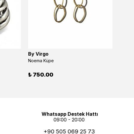
By Virgo
Thera 
Noema Küpe
%
15
₺ 750.00
1 Numa
Whatsapp Destek Hattı
09:00 - 20:00
+90 505 069 25 73