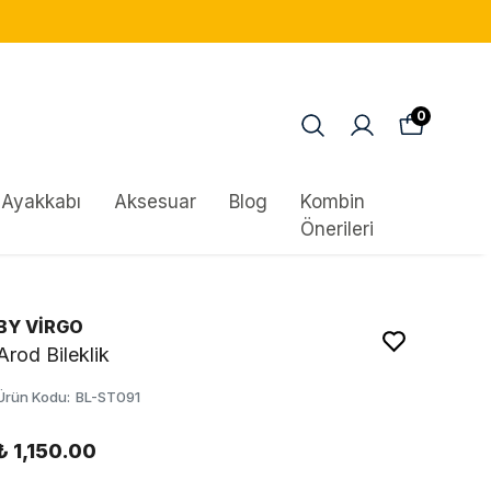
GÜVENLI ALIŞVERIŞ!
0
Ayakkabı
Aksesuar
Blog
Kombin
Önerileri
BY VİRGO
Arod Bileklik
Ürün Kodu
:
BL-ST091
₺ 1,150.00