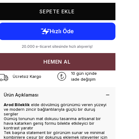
SEPETE EKLE
HEMEN AL
10 gün içinde
Ücretsiz Kargo
iade değişim
Ürün Açıklaması
Arod Bileklik
elde dövülmüş görünümü veren yüzeyi
ve modern zincir bağlantılarıyla güçlü bir duruş
sergiler
Gümüş tonunun mat dokusu tasarıma artisanal bir
hava katarken geniş formu bilekte etkileyici bir
kontrast yaratır
Tek başına statement bir görünüm sunar ve minimal
kombinlere cesur bir dokunuş eklemek isteyenler için