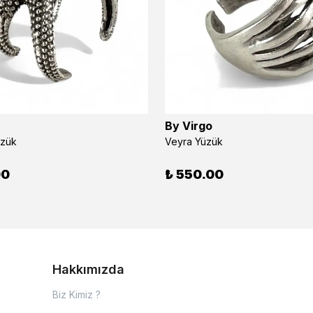
By Virgo
üzük
Veyra Yüzük
00
₺ 550.00
Hakkımızda
Biz Kimiz ?