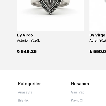
By Virgo
By Virgo
Asterion Yüzük
Auren Yüz
₺ 546.25
₺ 550.
Kategoriler
Hesabım
Anasayfa
Giriş Yap
Bileklik
Kayıt Ol