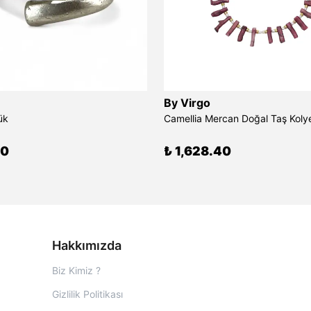
By Virgo
ük
Camellia Mercan Doğal Taş Koly
00
₺ 1,628.40
Hakkımızda
Biz Kimiz ?
Gizlilik Politikası