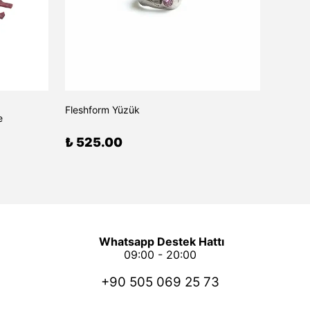
Fleshform Yüzük
Aurenz
e
₺ 525.00
₺ 75
Whatsapp Destek Hattı
09:00 - 20:00
+90 505 069 25 73