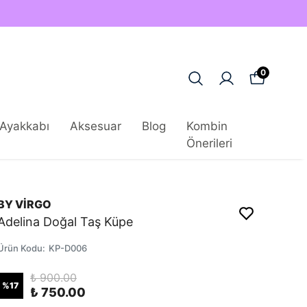
0
Ayakkabı
Aksesuar
Blog
Kombin
Önerileri
BY VİRGO
Adelina Doğal Taş Küpe
Ürün Kodu
:
KP-D006
₺ 900.00
%
17
₺ 750.00