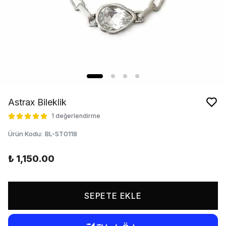
Astrax Bileklik
1 değerlendirme
Ürün Kodu
:
BL-ST0118
₺ 1,150.00
SEPETE EKLE