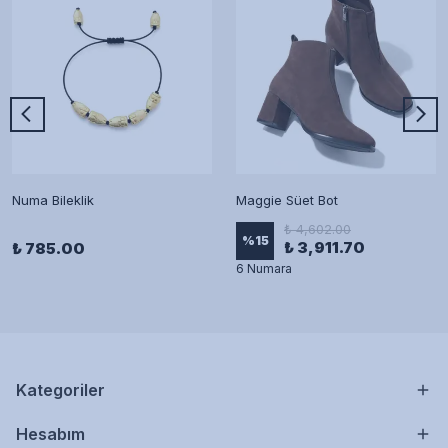
Numa Bileklik
Maggie Süet Bot
₺ 4,602.00
%
15
₺ 3,911.70
₺ 785.00
6 Numara
Kategoriler
Hesabım