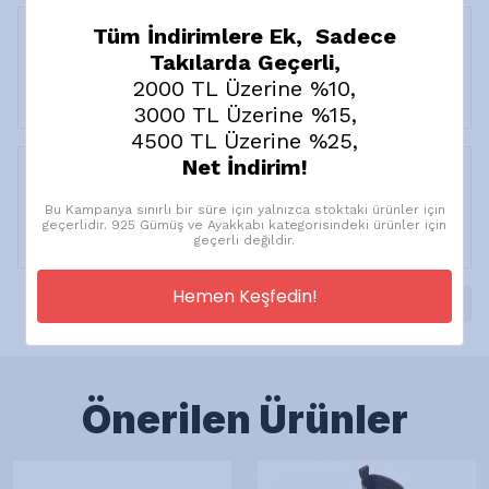
Tüm İndirimlere Ek, Sadece
Takılarda Geçerli,
N.
U.
2000 TL Üzerine %10,
Satın Alınmış
3000 TL Üzerine %15,
4500 TL Üzerine %25,
Net İndirim!
Bu Kampanya sınırlı bir süre için yalnızca stoktaki ürünler için
B.
Z.
geçerlidir. 925 Gümüş ve Ayakkabı kategorisindeki ürünler için
Satın Alınmış
geçerli değildir.
Hemen Keşfedin!
1
Önerilen Ürünler