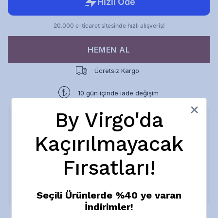
HEMEN AL
Ücretsiz Kargo
10 gün içinde iade değişim
By Virgo'da
Ürün Açıklaması
Canlı mavi taşları ve mat gümüş tonlu halkalarıyla öne çıkan
Kaçırılmayacak
Cyrene Bileklik, antik esintileri modern bir yorumla buluşturur.
Oval kesim taşların ritmik yerleşimi tasarıma dengeli ve dikkat
çekici bir görünüm kazandırırken, sade formu sayesinde
Fırsatları!
günlük kullanımdan özel anlara kadar farklı stillere kolayca
uyum sağlar. Işığı her açıdan yansıtan mavi tonlarıyla güçlü
ama zarif bir duruş sunar.
Devamını Göster
Seçili Ürünlerde %40 ye varan
İndirimler!