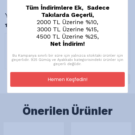
Tüm İndirimlere Ek, Sadece
Takılarda Geçerli,
Yorumlar
2000 TL Üzerine %10,
1 değerlendirmeye göre
3000 TL Üzerine %15,
4500 TL Üzerine %25,
Net İndirim!
M.
Ö.
Bu Kampanya sınırlı bir süre için yalnızca stoktaki ürünler için
Satın Alınmış
geçerlidir. 925 Gümüş ve Ayakkabı kategorisindeki ürünler için
geçerli değildir.
Hemen Keşfedin!
1
Önerilen Ürünler