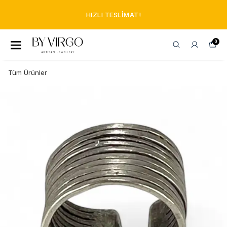
HIZLI TESLIMAT!
0
Tüm Ürünler