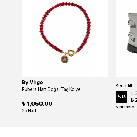
By Virgo
Benedith D
Rubera Harf Doğal Taş Kolye
₺ 
%
15
₺ 
₺ 1,050.00
5 Numara
25 Harf