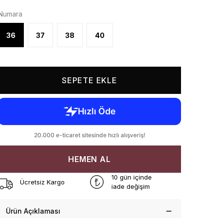
Numara
36
37
38
40
SEPETE EKLE
HEMEN AL
10 gün içinde
Ücretsiz Kargo
iade değişim
Ürün Açıklaması