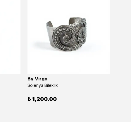
By Virgo
Zephir
Solenya Bileklik
₺ 65
₺ 1,200.00