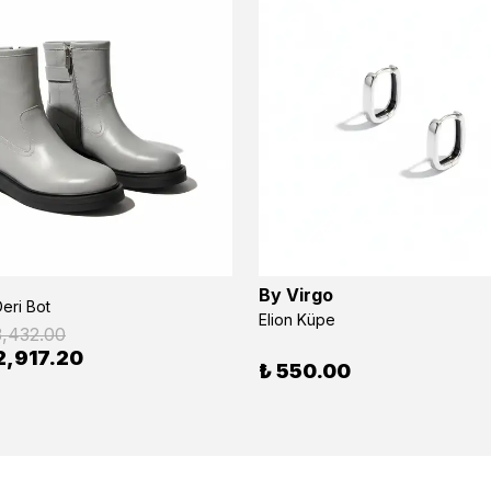
By Virgo
eri Bot
Elion Küpe
3,432.00
2,917.20
₺ 550.00