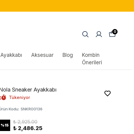
0
Ayakkabı
Aksesuar
Blog
Kombin
Önerileri
Nola Sneaker Ayakkabı
Tükeniyor
Ürün Kodu
:
SNKR00136
₺ 2,925.00
%
15
₺ 2,486.25