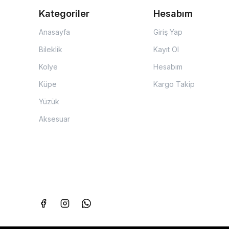
Kategoriler
Hesabım
Anasayfa
Giriş Yap
Bileklik
Kayıt Ol
Kolye
Hesabım
Küpe
Kargo Takip
Yüzük
Aksesuar