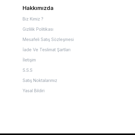
Hakkımızda
Biz Kimiz ?
Gizlilik Politikası
Mesafeli Satış Sözleşmesi
İade Ve Teslimat Şartları
İletişim
S.S.S
Satış Noktalarımız
Yasal Bildiri