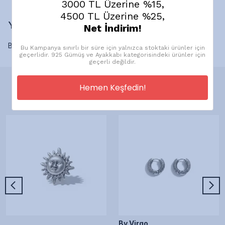
3000 TL Üzerine %15,
4500 TL Üzerine %25,
Yorumlar
Net İndirim!
Bu ürün için henüz yorum yapılmamış.
Bu Kampanya sınırlı bir süre için yalnızca stoktaki ürünler için
geçerlidir. 925 Gümüş ve Ayakkabı kategorisindeki ürünler için
geçerli değildir.
Hemen Keşfedin!
Önerilen Ürünler
By Virgo