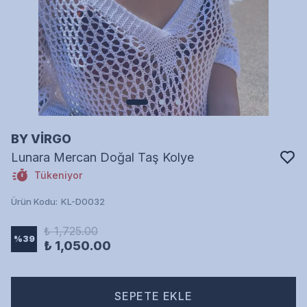
BY VİRGO
Lunara Mercan Doğal Taş Kolye
Tükeniyor
Ürün Kodu
:
KL-D0032
₺ 1,725.00
%
39
₺ 1,050.00
SEPETE EKLE