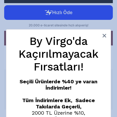
By Virgo'da
HEMEN AL
Ücretsiz Kargo
Kaçırılmayacak
10 gün içinde iade değişim
Fırsatları!
Ürün Açıklaması
Seçili Ürünlerde %40 ye varan
Bu ürün, mercan, doğal inciler ve altın kaplama pirinç
İndirimler!
kullanılarak el işçiliğiyle, özel olarak, sınırlı sayıda üretilmiştir.
Doğal malzemeler kullanıldığından, boyut, şekil ve renkler
görsellerdeki ile farklılık gösterebilir.
Tüm İndirimlere Ek, Sadece
Devamını Göster
Takılarda Geçerli,
2000 TL Üzerine %10,