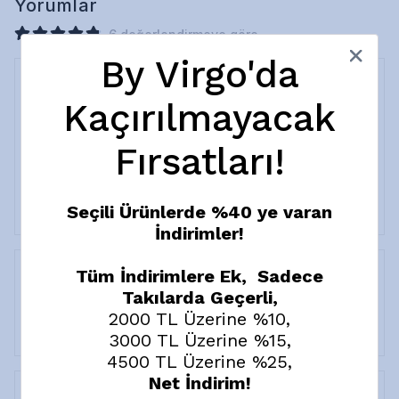
Yorumlar
6 değerlendirmeye göre
By Virgo'da
Kaçırılmayacak
Şık
s.
e.
Fırsatları!
Satın Alınmış
3 ürün aldım hepsine bayıldım kolye boyutu benm
boynum kalın o yüzden çok sarkık durmadı ama tam
istediğim gibi duruşu kalitesi çok iyi
Seçili Ürünlerde %40 ye varan
İndirimler!
Tüm İndirimlere Ek, Sadece
Takılarda Geçerli,
Z.
B.
2000 TL Üzerine %10,
Satın Alınmış
3000 TL Üzerine %15,
4500 TL Üzerine %25,
Net İndirim!