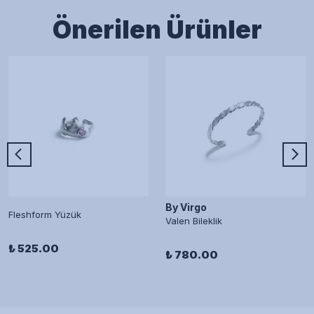
Önerilen Ürünler
By Virgo
Fleshform Yüzük
Valen Bileklik
₺ 525.00
₺ 780.00