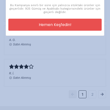
Bu Kampanya sınırlı bir süre için yalnızca stoktaki ürünler için
H.
K.
geçerlidir. 925 Gümüş ve Ayakkabı kategorisindeki ürünler için
Satın Alınmış
geçerli değildir.
Hemen Keşfedin!
A.
G.
Satın Alınmış
R.
İ.
Satın Alınmış
1
2