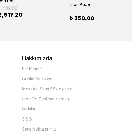
eri Bot
Elion Küpe
3,432.00
2,917.20
₺ 550.00
Hakkımızda
Biz Kimiz ?
Gizlilik Politikası
Mesafeli Satış Sözleşmesi
İade Ve Teslimat Şartları
İletişim
S.S.S
Satış Noktalarımız