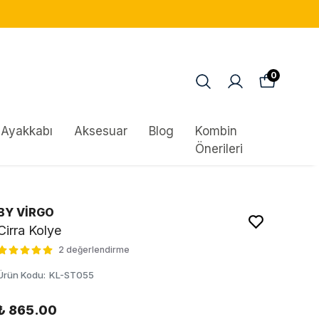
0
Ayakkabı
Aksesuar
Blog
Kombin
Önerileri
BY VİRGO
Cirra Kolye
2 değerlendirme
Ürün Kodu
:
KL-ST055
₺ 865.00