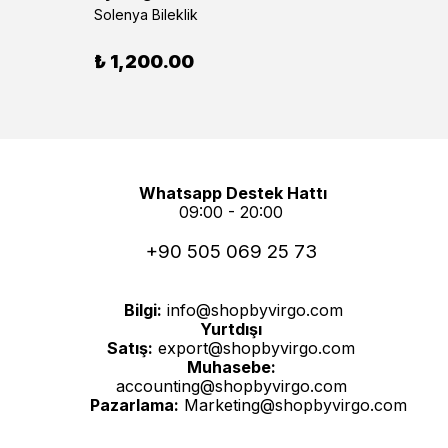
Zephir
Solenya Bileklik
₺ 65
₺ 1,200.00
Whatsapp Destek Hattı
09:00 - 20:00
+90 505 069 25 73
Bilgi:
info@shopbyvirgo.com
Yurtdışı
Satış:
export@shopbyvirgo.com
Muhasebe:
accounting@shopbyvirgo.com
Pazarlama:
Marketing@shopbyvirgo.com