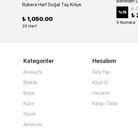
Benedith D
Rubera Harf Doğal Taş Kolye
₺ 
%
15
₺ 
₺ 1,050.00
5 Numara
25 Harf
Kategoriler
Hesabım
Anasayfa
Giriş Yap
Bileklik
Kayıt Ol
Kolye
Hesabım
Küpe
Kargo Takip
Yüzük
Aksesuar