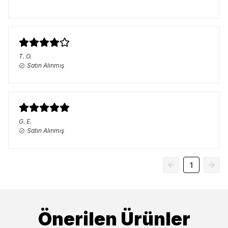
T.
O.
Satın Alınmış
G.
E.
Satın Alınmış
1
Önerilen Ürünler