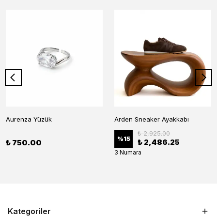
Aurenza Yüzük
Arden Sneaker Ayakkabı
₺ 2,925.00
%
15
₺ 2,486.25
₺ 750.00
3 Numara
Kategoriler