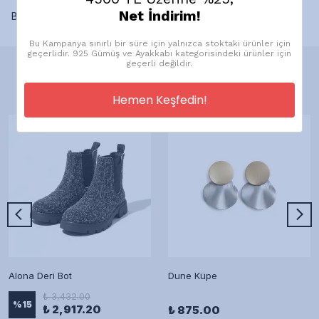
Net İndirim!
Bu ürün için henüz yorum yapılmamış.
Bu Kampanya sınırlı bir süre için yalnızca stoktaki ürünler için
geçerlidir. 925 Gümüş ve Ayakkabı kategorisindeki ürünler için
geçerli değildir.
Önerilen Ürünler
Hemen Keşfedin!
Alona Deri Bot
Dune Küpe
₺ 3,432.00
%
15
₺ 2,917.20
₺ 875.00