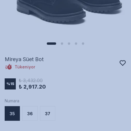
Mireya Süet Bot
Tükeniyor
₺ 3,432.00
%
15
₺ 2,917.20
Numara
35
36
37