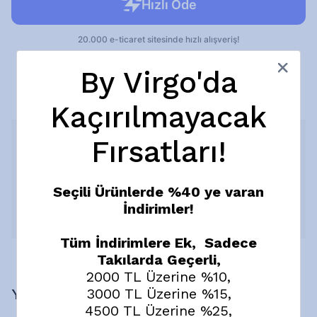
Ücretsiz Kargo
By Virgo'da
10 gün içinde iade değişim
Kaçırılmayacak
Ürün Açıklaması
Fırsatları!
Onyra Kolye, siyah ve füme tonlardaki doğal taş boncuk
dizilimiyle güçlü ve modern bir duruş sunar. Fasetli taşların
ışığı yansıtan yüzeyi, aralara yerleştirilen gümüş tonlu metal
Seçili Ürünlerde %40 ye varan
detaylarla dengelenerek kolyeye sofistike bir karakter
kazandırır.
İndirimler!
Devamını Göster
Tüm İndirimlere Ek, Sadece
Takılarda Geçerli,
2000 TL Üzerine %10,
3000 TL Üzerine %15,
Yorumlar
4500 TL Üzerine %25,