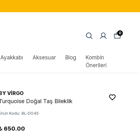
0
Ayakkabı
Aksesuar
Blog
Kombin
Önerileri
BY VİRGO
Turquoise Doğal Taş Bileklik
Ürün Kodu
:
BL-D045
₺ 650.00