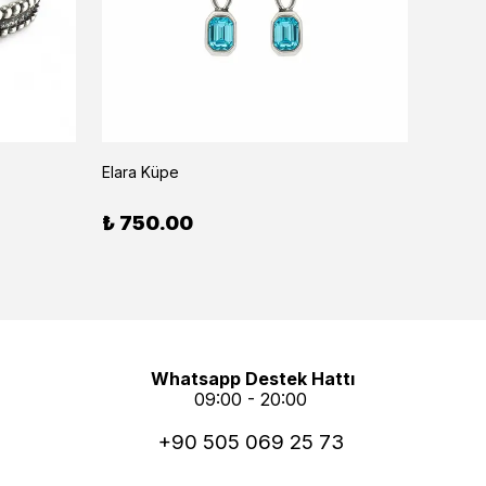
Elara Küpe
Noeva B
₺ 750.00
₺ 1,
Whatsapp Destek Hattı
09:00 - 20:00
+90 505 069 25 73