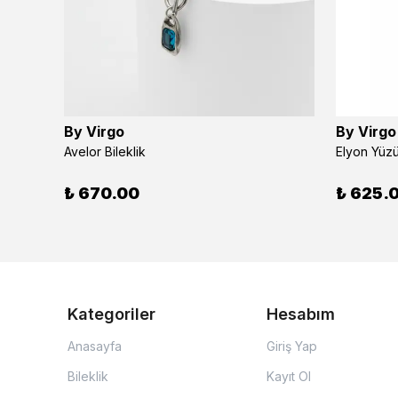
By Virgo
By Virgo
Avelor Bileklik
Elyon Yüz
₺ 670.00
₺ 625.
Kategoriler
Hesabım
Anasayfa
Giriş Yap
Bileklik
Kayıt Ol