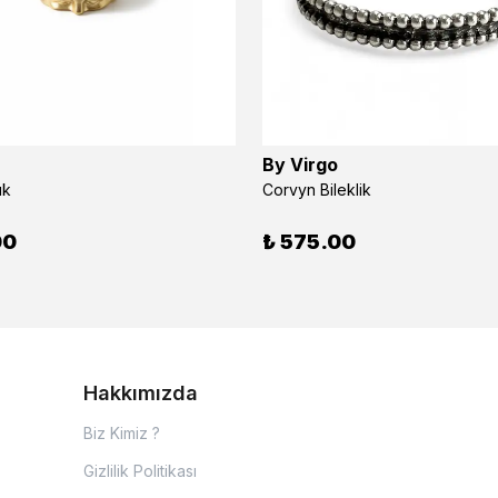
By Virgo
ük
Corvyn Bileklik
00
₺ 575.00
Hakkımızda
Biz Kimiz ?
Gizlilik Politikası