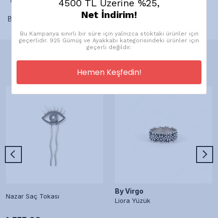
4500 TL Üzerine %25,
Net İndirim!
Bu ürün için henüz yorum yapılmamış.
Bu Kampanya sınırlı bir süre için yalnızca stoktaki ürünler için
geçerlidir. 925 Gümüş ve Ayakkabı kategorisindeki ürünler için
geçerli değildir.
Önerilen Ürünler
Hemen Keşfedin!
By Virgo
Nazar Saç Tokası
Liora Yüzük