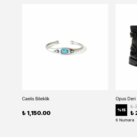
Caelis Bileklik
Opus Deri
₺ 
%
15
₺ 1,150.00
₺ 
6 Numara