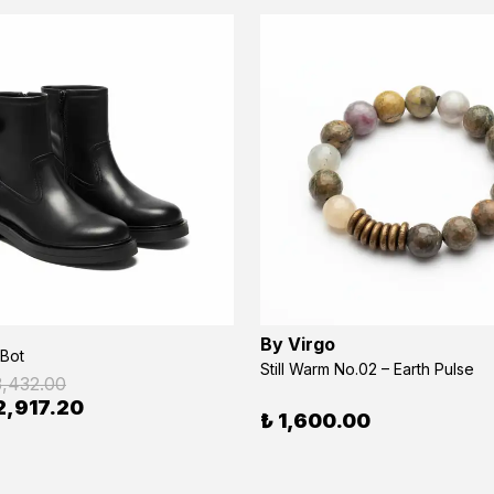
By Virgo
 Bot
Still Warm No.02 – Earth Pulse
3,432.00
2,917.20
₺ 1,600.00