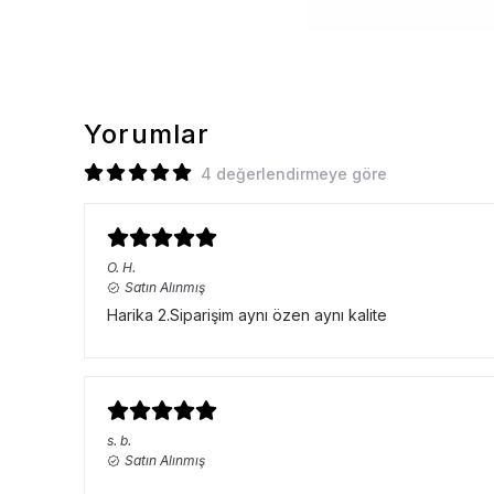
Yorumlar
4 değerlendirmeye göre
O.
H.
Satın Alınmış
Harika 2.Siparişim aynı özen aynı kalite
s.
b.
Satın Alınmış