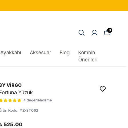
0
Ayakkabı
Aksesuar
Blog
Kombin
Önerileri
BY VİRGO
Fortuna Yüzük
4 değerlendirme
Ürün Kodu
:
YZ-ST062
₺ 525.00