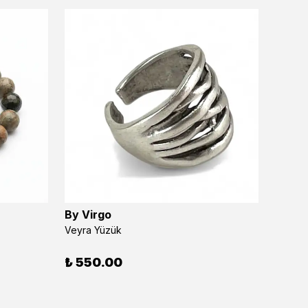
By Virgo
By Vi
Veyra Yüzük
Avenis
₺ 550.00
₺ 55