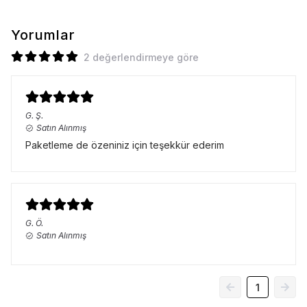
Yorumlar
2 değerlendirmeye göre
G.
Ş.
Satın Alınmış
Paketleme de özeniniz için teşekkür ederim
G.
Ö.
Satın Alınmış
1