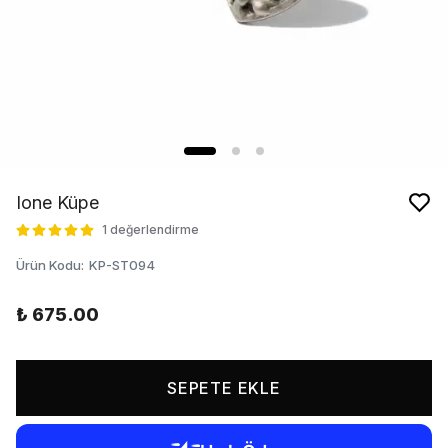
Ione Küpe
1 değerlendirme
Ürün Kodu
:
KP-ST094
₺ 675.00
SEPETE EKLE