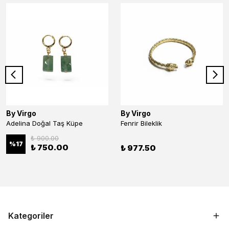
By Virgo
By Virgo
Adelina Doğal Taş Küpe
Fenrir Bileklik
₺ 900.00
%
17
₺ 750.00
₺ 977.50
Kategoriler