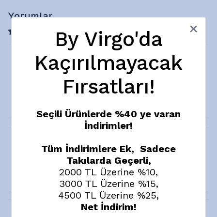
Yorumlar
By Virgo'da
9 değerlendirmeye göre
Kaçırılmayacak
F.
E.
Fırsatları!
Satın Alınmış
Boyları cok uzun tekrardan masraf gerektiriyor,modelin
tam boyunda olması gerekirken sarkiyo
Seçili Ürünlerde %40 ye varan
İndirimler!
Tüm İndirimlere Ek, Sadece
B.
A.
Takılarda Geçerli,
Satın Alınmış
2000 TL Üzerine %10,
Çok beğendim.Çok şık.Hediyeniz içinde çok teşekkürler.
3000 TL Üzerine %15,
4500 TL Üzerine %25,
Net İndirim!