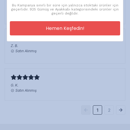
Bu Kampanya sınırlı bir süre için yalnızca stoktaki ürünler için
s.
k.
geçerlidir. 925 Gümüş ve Ayakkabı kategorisindeki ürünler için
Satın Alınmış
geçerli değildir.
Hemen Keşfedin!
Z.
B.
Satın Alınmış
G.
K.
Satın Alınmış
1
2