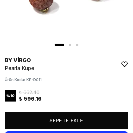
BY VİRGO
Pearla Küpe
Ürün Kodu
:
KP-D011
₺ 662.40
%
10
₺ 596.16
SEPETE EKLE