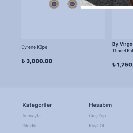
By Virgo
Cyrene Küpe
Thariel Ko
₺ 3,000.00
₺ 1,750
Kategoriler
Hesabım
Anasayfa
Giriş Yap
Bileklik
Kayıt Ol