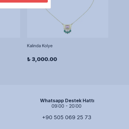
By Vi
Kalinda Kolye
Althara 
₺ 3,000.00
₺ 80
Whatsapp Destek Hattı
09:00 - 20:00
+90 505 069 25 73