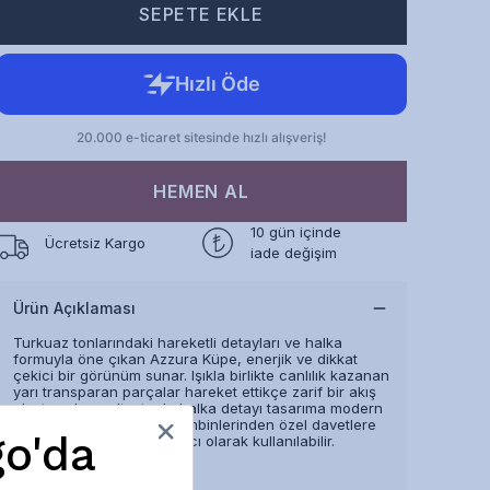
SEPETE EKLE
HEMEN AL
10 gün içinde
Ücretsiz Kargo
iade değişim
Ürün Açıklaması
Turkuaz tonlarındaki hareketli detayları ve halka
formuyla öne çıkan Azzura Küpe, enerjik ve dikkat
çekici bir görünüm sunar. Işıkla birlikte canlılık kazanan
yarı transparan parçalar hareket ettikçe zarif bir akış
oluştururken, altın tonlu halka detayı tasarıma modern
bir dokunuş katar. Yaz kombinlerinden özel davetlere
go'da
kadar renkli bir tamamlayıcı olarak kullanılabilir.
Devamını Göster