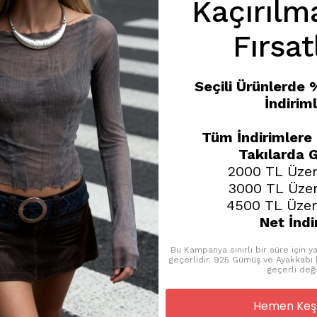
Kaçırılm
Fırsat
Seçili Ürünlerde
İndiriml
Tüm İndirimlere
Takılarda G
2000 TL Üzer
Önerilen Ürünler
3000 TL Üzer
4500 TL Üzer
Net İndi
Bu Kampanya sınırlı bir süre için ya
geçerlidir. 925 Gümüş ve Ayakkabı k
geçerli deği
Hemen Keşf