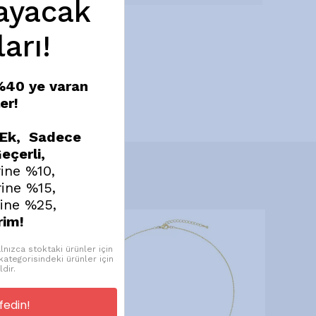
ayacak
ları!
 %40 ye varan
er!
 Ek, Sadece
eçerli,
ine %10,
ine %15,
ine %25,
rim!
lnızca stoktaki ürünler için
ategorisindeki ürünler için
ldir.
edin!