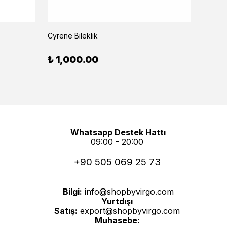
Cyrene Bileklik
Arden 
%
15
₺ 1,000.00
3 Numa
Whatsapp Destek Hattı
09:00 - 20:00
+90 505 069 25 73
Bilgi:
info@shopbyvirgo.com
Yurtdışı
Satış:
export@shopbyvirgo.com
Muhasebe: