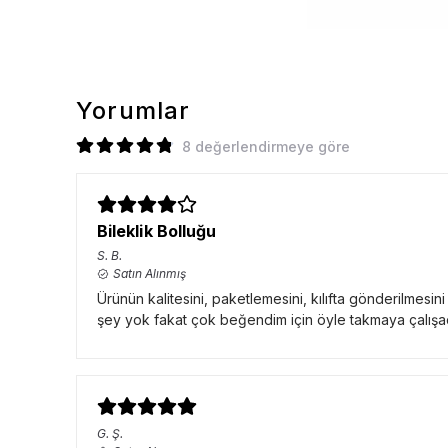
Yorumlar
8 değerlendirmeye göre
Bileklik Bolluğu
S.
B.
Satın Alınmış
Ürünün kalitesini, paketlemesini, kılıfta gönderilmesin
şey yok fakat çok beğendim için öyle takmaya çalışac
G.
Ş.