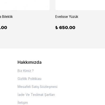
 Bileklik
Evelisse Yüzük
.00
₺ 650.00
Hakkımızda
Biz Kimiz ?
Gizlilik Politikası
Mesafeli Satış Sözleşmesi
İade Ve Teslimat Şartları
İletişim