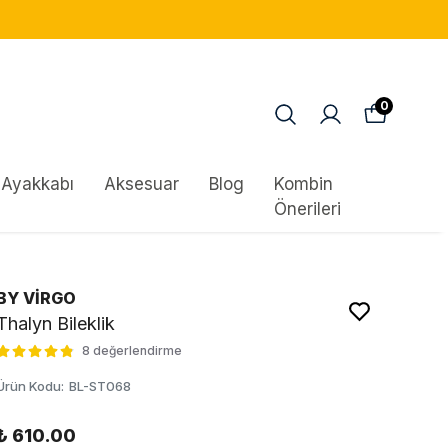
0
Ayakkabı
Aksesuar
Blog
Kombin
Önerileri
BY VİRGO
Thalyn Bileklik
8 değerlendirme
Ürün Kodu
:
BL-ST068
₺ 610.00