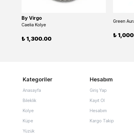
By Virgo
Green Aura
Caelia Kolye
₺ 1,000
₺ 1,300.00
Kategoriler
Hesabım
Anasayfa
Giriş Yap
Bileklik
Kayıt Ol
Kolye
Hesabım
Küpe
Kargo Takip
Yüzük