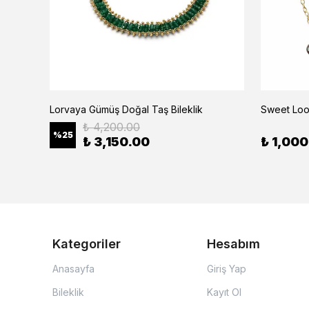
Lorvaya Gümüş Doğal Taş Bileklik
Sweet Loo
₺ 4,200.00
%
25
₺ 3,150.00
₺ 1,000
Kategoriler
Hesabım
Anasayfa
Giriş Yap
Bileklik
Kayıt Ol