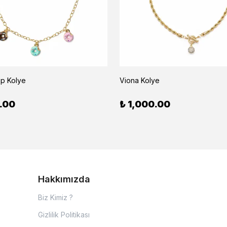
p Kolye
Viona Kolye
.00
₺ 1,000.00
Hakkımızda
Biz Kimiz ?
Gizlilik Politikası