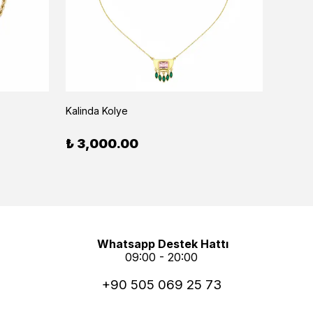
By Vi
Kalinda Kolye
Anthea 
₺ 3,000.00
₺ 1,
Whatsapp Destek Hattı
09:00 - 20:00
+90 505 069 25 73