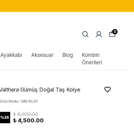
0
Ayakkabı
Aksesuar
Blog
Kombin
Önerileri
Valthera Gümüş Doğal Taş Kolye
Ürün Kodu
:
GM-KL01
₺ 6,000.00
%
25
₺ 4,500.00