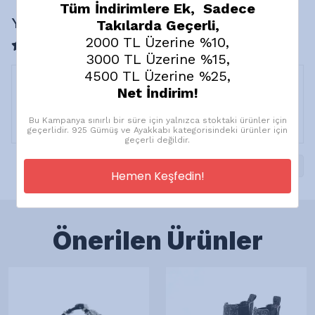
Tüm İndirimlere Ek, Sadece
Yorumlar
Takılarda Geçerli,
2000 TL Üzerine %10,
1 değerlendirmeye göre
3000 TL Üzerine %15,
4500 TL Üzerine %25,
Net İndirim!
C.
A.
Satın Alınmış
Bu Kampanya sınırlı bir süre için yalnızca stoktaki ürünler için
geçerlidir. 925 Gümüş ve Ayakkabı kategorisindeki ürünler için
geçerli değildir.
1
Hemen Keşfedin!
Önerilen Ürünler