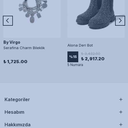
By Virgo
Alona Deri Bot
Serafina Charm Bileklik
₺ 3,432.00
%
15
₺ 2,917.20
₺ 1,725.00
5 Numara
Kategoriler
Hesabım
Hakkımızda