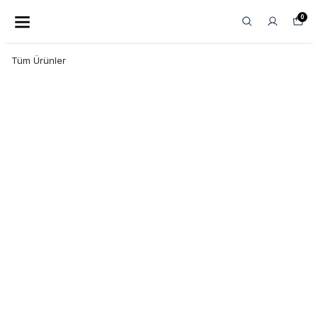
GÜVENLI ALIŞVERIŞ!
0
Tüm Ürünler