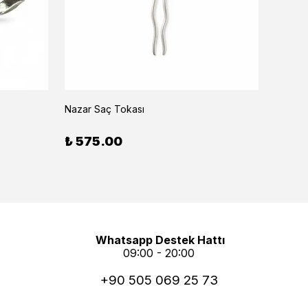
Nazar Saç Tokası
Dune 
₺ 575.00
₺ 87
Whatsapp Destek Hattı
09:00 - 20:00
+90 505 069 25 73