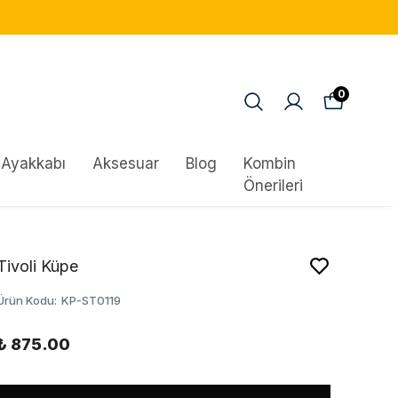
0
Ayakkabı
Aksesuar
Blog
Kombin
Önerileri
Tivoli Küpe
Ürün Kodu
:
KP-ST0119
₺ 875.00