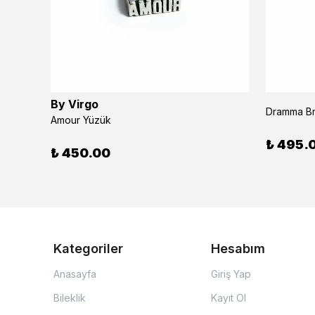
By Virgo
Dramma B
Amour Yüzük
₺ 495.
₺ 450.00
Kategoriler
Hesabım
Anasayfa
Giriş Yap
Bileklik
Kayıt Ol